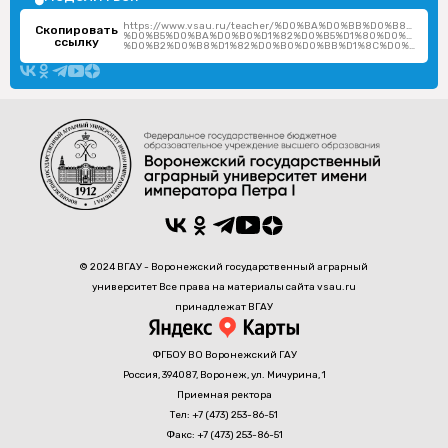
https://www.vsau.ru/teacher/%D0%BA%D0%BB%D0%B8%D0
Скопировать
%D0%B5%D0%BA%D0%B0%D1%82%D0%B5%D1%80%D0%B8%D0
ссылку
%D0%B2%D0%B8%D1%82%D0%B0%D0%BB%D1%8C%D0%B5%D0%B2%D0%BD%D0%B0/
© 2024 ВГАУ - Воронежский государственный аграрный
университет Все права на материалы сайта vsau.ru
принадлежат ВГАУ
ФГБОУ ВО Воронежский ГАУ
Россия, 394087, Воронеж, ул. Мичурина, 1
Приемная ректора
Тел: +7 (473) 253-86-51
Факс: +7 (473) 253-86-51