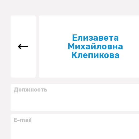
Елизавета
Михайловна
Клепикова
Должность
E-mail