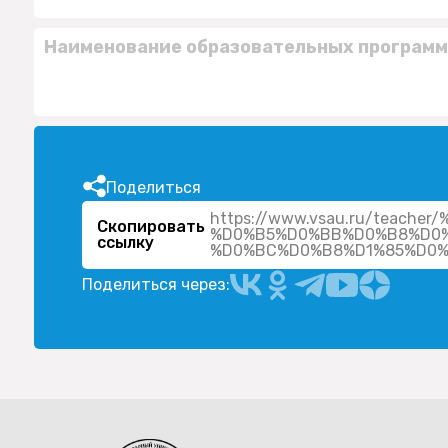
Наименование образовательных программ
Поделиться
https://www.vsau.ru/tea
Скопировать
%D0%B5%D0%BB%D0%B8%D0
ссылку
Поделиться через: