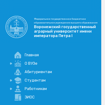
Федеральное государственное бюджетное
образовательное учреждение высшего образования
Воронежский государственный
аграрный университет имени
императора Петра I
Главная
О ВУЗе
Новости
Абитуриентам
История
Студентам
Учебный процесс
Научная деятельность
Портал дистанционого обучения
Работникам
Оплата услуг по QR-коду
Внимание, опрос!
ЭИОС
Академические отпуска
Вакансии
Социально-воспитательная работа