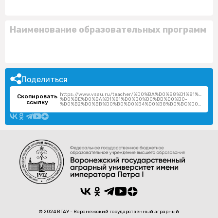
Наименование образовательных программ
Поделиться
https://www.vsau.ru/teacher/%D0%BA%D0%B8%D1%81%D0%
Скопировать
%D0%BE%D0%BA%D1%81%D0%B0%D0%BD%D0%B0-
ссылку
%D0%B2%D0%BB%D0%B0%D0%B4%D0%B8%D0%BC%D0%B8%D1%80%D0%BE%D0%B2%D0%BD%D0%B0/
© 2024 ВГАУ - Воронежский государственный аграрный