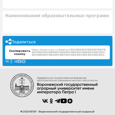
Наименование образовательных программ
Поделиться
https://www.vsau.ru/teacher/%D0%BA%D0%B8%D1%80%D0%
Скопировать
%D0%BD%D0%B8%D0%BA%D0%BE%D0%BB%D0%B0%D0%B9-
ссылку
%D0%B8%D0%B2%D0%B0%D0%BD%D0%BE%D0%B2%D0%B8%D1%87/
© 2024 ВГАУ - Воронежский государственный аграрный