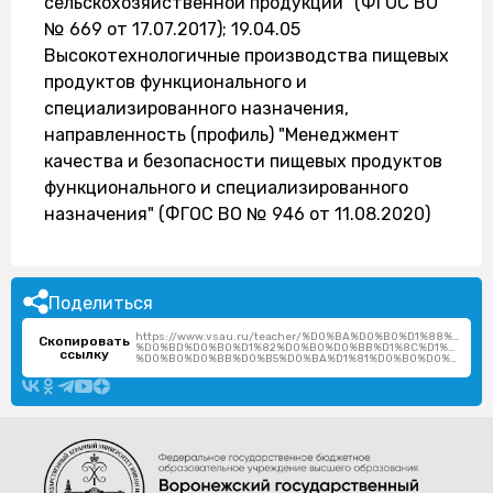
сельскохозяйственной продукции" (ФГОС ВО
№ 669 от 17.07.2017); 19.04.05
Высокотехнологичные производства пищевых
продуктов функционального и
специализированного назначения,
направленность (профиль) "Менеджмент
качества и безопасности пищевых продуктов
функционального и специализированного
назначения" (ФГОС ВО № 946 от 11.08.2020)
Поделиться
https://www.vsau.ru/teacher/%D0%BA%D0%B0%D1%88%D0
Скопировать
%D0%BD%D0%B0%D1%82%D0%B0%D0%BB%D1%8C%D1%8F-
ссылку
%D0%B0%D0%BB%D0%B5%D0%BA%D1%81%D0%B0%D0%BD%D0%B4%D1%80%D0%BE%D0%B2%D0%BD%D0%B0/