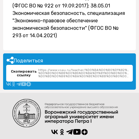
(ФГОС ВО № 922 от 19.09.2017); 38.05.01
Экономическая безопасность, специализация
"Экономико-правовое обеспечение
экономической безопасности" (ФГОС ВО №
293 от 14.04.2021)
Поделиться
https://www.vsau.ru/teacher/%D0%BA%D0%B0%D1%82%D0
Скопировать
%D0%B0%D0%BB%D0%B5%D0%BA%D1%81%D0%B0%D0%BD%D0
ссылку
%D0%BD%D0%B8%D0%BA%D0%BE%D0%BB%D0%B0%D0%B5%D0%B2%D0%B8%D1%87/