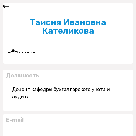
Таисия Ивановна
Кателикова
Поделиться
Должность
Доцент кафедры бухгалтерского учета и
аудита
E-mail