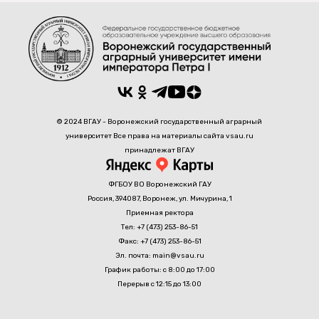
© 2024 ВГАУ - Воронежский государственный аграрный
университет Все права на материалы сайта vsau.ru
принадлежат ВГАУ
ФГБОУ ВО Воронежский ГАУ
Россия, 394087, Воронеж, ул. Мичурина, 1
Приемная ректора
Тел: +7 (473) 253-86-51
Факс: +7 (473) 253-86-51
Эл. почта: main@vsau.ru
График работы: с 8:00 до 17:00
Перерыв с 12:15 до 13:00