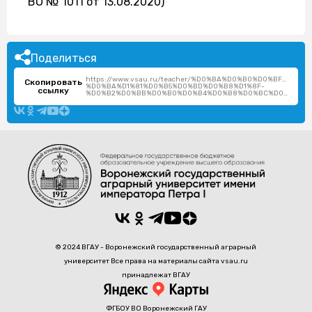
ВО № 1011 от 13.08.2020)
Поделиться
https://www.vsau.ru/teacher/%D0%BA%D0%B0%D0%BF%D
Скопировать
%D0%BA%D1%81%D0%B5%D0%BD%D0%B8%D1%8F-
ссылку
%D0%B2%D0%BB%D0%B0%D0%B4%D0%B8%D0%BC%D0%B8%D1%80%D0%BE%D0%B2%D0%BD%D0%B0/
© 2024 ВГАУ - Воронежский государственный аграрный
университет Все права на материалы сайта vsau.ru
принадлежат ВГАУ
ФГБОУ ВО Воронежский ГАУ