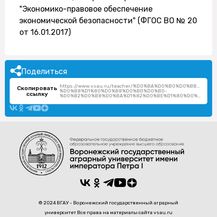
"Экономико-правовое обеспечение
экономической безопасности" (ФГОС ВО № 20
от 16.01.2017)
Поделиться
https://www.vsau.ru/teacher/%D0%BA%D0%B0%D0%BB%D1
Скопировать
%D0%B8%D1%80%D0%B8%D0%BD%D0%B0-
ссылку
%D0%B2%D0%B8%D0%BA%D1%82%D0%BE%D1%80%D0%BE%D0%B2%D0%BD%D0%B0/
© 2024 ВГАУ - Воронежский государственный аграрный
университет Все права на материалы сайта vsau.ru