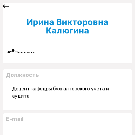
Ирина Викторовна
Калюгина
Поделиться
Должность
Доцент кафедры бухгалтерского учета и
аудита
E-mail