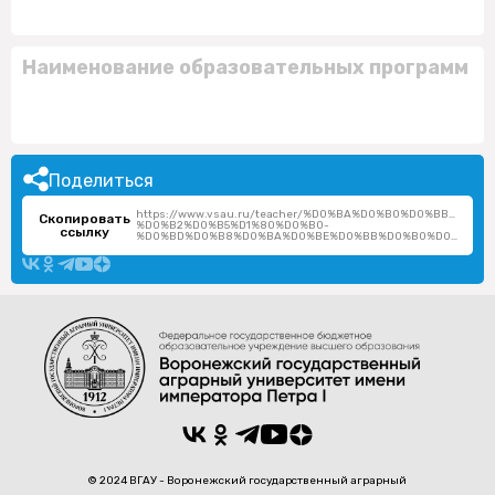
Наименование образовательных программ
Поделиться
https://www.vsau.ru/teacher/%D0%BA%D0%B0%D0%BB%D0
Скопировать
%D0%B2%D0%B5%D1%80%D0%B0-
ссылку
%D0%BD%D0%B8%D0%BA%D0%BE%D0%BB%D0%B0%D0%B5%D0%B2%D0%BD%D0%B0/
© 2024 ВГАУ - Воронежский государственный аграрный