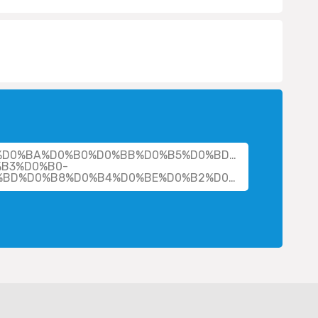
her/%D0%BA%D0%B0%D0%BB%D0%B5%D0%BD%D0%B8%D0%B
B3%D0%B0-
%D0%BB%D0%B5%D0%BE%D0%BD%D0%B8%D0%B4%D0%BE%D0%B2%D0%BD%D0%B0/