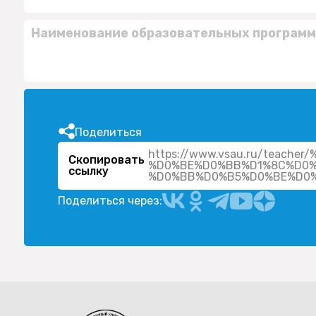
Наименование образовательных программ
Поделиться
https://www.vsau.ru/teac
Скопировать
%D0%BE%D0%BB%D1%8C%D0%
ссылку
Поделиться через: