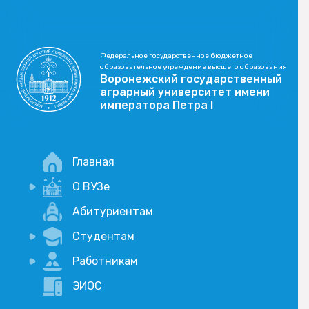
Федеральное государственное бюджетное
образовательное учреждение высшего образования
Воронежский государственный
аграрный университет имени
императора Петра I
Главная
О ВУЗе
Новости
Абитуриентам
История
Студентам
Учебный процесс
Научная деятельность
Портал дистанционого обучения
Работникам
Оплата услуг по QR-коду
Внимание, опрос!
ЭИОС
Академические отпуска
Вакансии
Социально-воспитательная работа