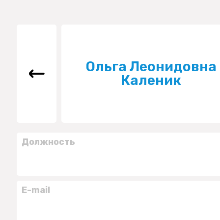
Ольга Леонидовна
Каленик
Должность
E-mail