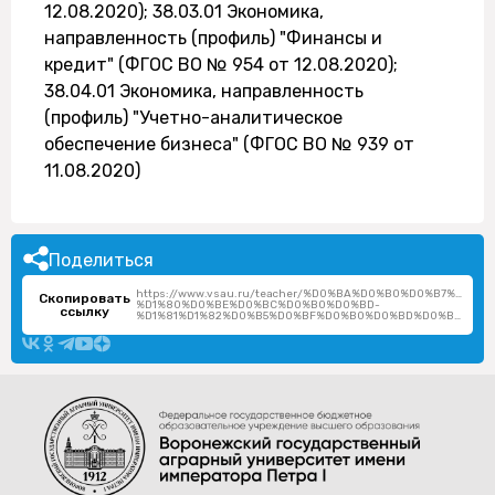
12.08.2020); 38.03.01 Экономика,
направленность (профиль) "Финансы и
кредит" (ФГОС ВО № 954 от 12.08.2020);
38.04.01 Экономика, направленность
(профиль) "Учетно-аналитическое
обеспечение бизнеса" (ФГОС ВО № 939 от
11.08.2020)
Поделиться
https://www.vsau.ru/teacher/%D0%BA%D0%B0%D0%B7%D0%
Скопировать
%D1%80%D0%BE%D0%BC%D0%B0%D0%BD-
ссылку
%D1%81%D1%82%D0%B5%D0%BF%D0%B0%D0%BD%D0%BE%D0%B2%D0%B8%D1%87/