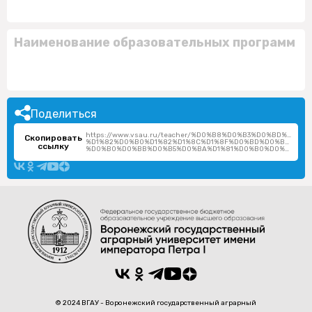
Наименование образовательных программ
Поделиться
https://www.vsau.ru/teacher/%D0%B8%D0%B3%D0%BD%D0%
Скопировать
%D1%82%D0%B0%D1%82%D1%8C%D1%8F%D0%BD%D0%B0-
ссылку
%D0%B0%D0%BB%D0%B5%D0%BA%D1%81%D0%B0%D0%BD%D0%B4%D1%80%D0%BE%D0%B2%D0%BD%D0%B0/
© 2024 ВГАУ - Воронежский государственный аграрный