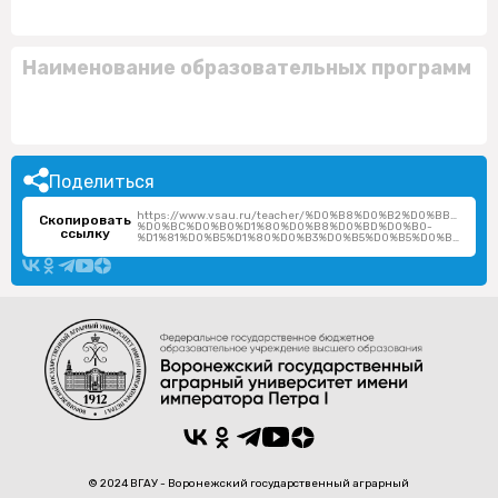
Наименование образовательных программ
Поделиться
https://www.vsau.ru/teacher/%D0%B8%D0%B2%D0%BB%D0%
Скопировать
%D0%BC%D0%B0%D1%80%D0%B8%D0%BD%D0%B0-
ссылку
%D1%81%D0%B5%D1%80%D0%B3%D0%B5%D0%B5%D0%B2%D0%BD%D0%B0/
© 2024 ВГАУ - Воронежский государственный аграрный