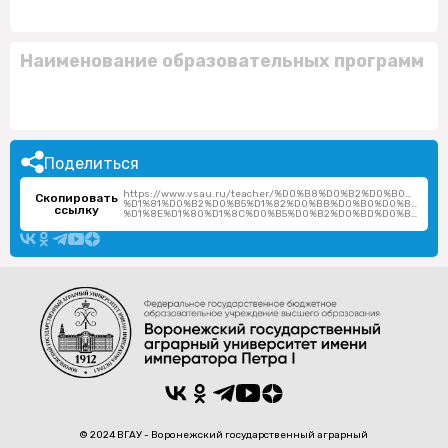
Наименование образовательных программ
Поделиться
https://www.vsau.ru/teacher/%D0%B8%D0%B2%D0%B0%D0%
Скопировать
%D1%81%D0%B2%D0%B5%D1%82%D0%BB%D0%B0%D0%BD%D0%
ссылку
%D1%8E%D1%80%D1%8C%D0%B5%D0%B2%D0%BD%D0%B0/
© 2024 ВГАУ - Воронежский государственный аграрный