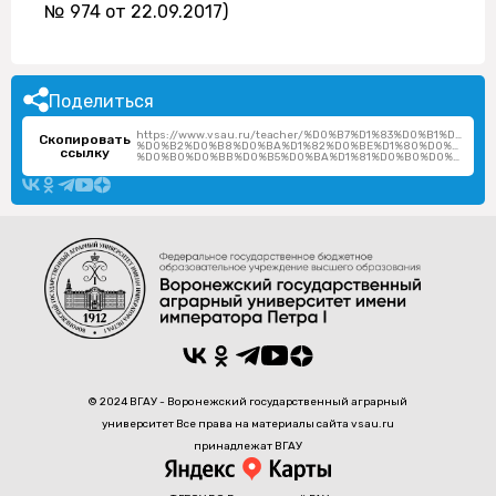
№ 974 от 22.09.2017)
Поделиться
https://www.vsau.ru/teacher/%D0%B7%D1%83%D0%B1%D1%8
Скопировать
%D0%B2%D0%B8%D0%BA%D1%82%D0%BE%D1%80%D0%B8%D1%
ссылку
%D0%B0%D0%BB%D0%B5%D0%BA%D1%81%D0%B0%D0%BD%D0%B4%D1%80%D0%BE%D0%B2%D0%BD%D0%B0/
© 2024 ВГАУ - Воронежский государственный аграрный
университет Все права на материалы сайта vsau.ru
принадлежат ВГАУ