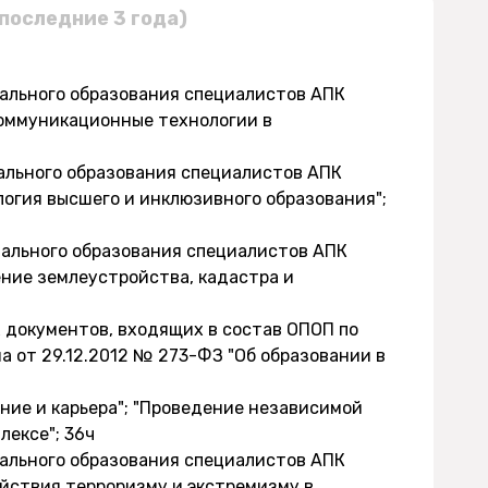
последние 3 года)
нального образования специалистов АПК
оммуникационные технологии в
ального образования специалистов АПК
логия высшего и инклюзивного образования";
нального образования специалистов АПК
ние землеустройства, кадастра и
х документов, входящих в состав ОПОП по
 от 29.12.2012 № 273-ФЗ "Об образовании в
ние и карьера"; "Проведение независимой
ексе"; 36ч
нального образования специалистов АПК
йствия терроризму и экстремизму в