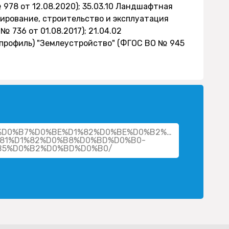
978 от 12.08.2020); 35.03.10 Ландшафтная
тирование, строительство и эксплуатация
736 от 01.08.2017); 21.04.02
(профиль) "Землеустройство" (ФГОС ВО № 945
her/%D0%B7%D0%BE%D1%82%D0%BE%D0%B2%D0%B0-
81%D1%82%D0%B8%D0%BD%D0%B0-
B5%D0%B2%D0%BD%D0%B0/