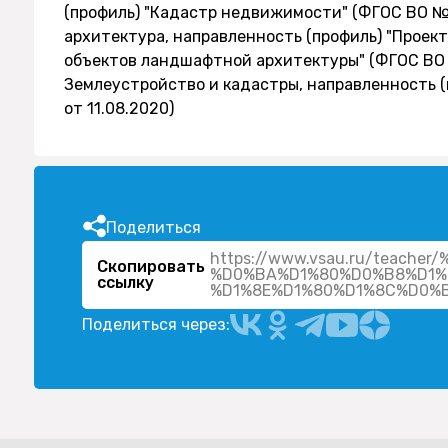
(профиль) "Кадастр недвижимости" (ФГОС ВО № 
архитектура, направленность (профиль) "Проек
объектов ландшафтной архитектуры" (ФГОС ВО № 
Землеустройство и кадастры, направленность 
от 11.08.2020)
Поделиться
https://www.vsau.ru/teac
Скопировать
%D0%BA%D1%80%D0%B8%D1%
ссылку
%D1%8E%D1%80%D1%8C%D0%
Поделиться через: