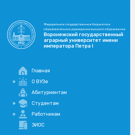
Федеральное государственное бюджетное
образовательное учреждение высшего образования
Воронежский государственный
аграрный университет имени
императора Петра I
Главная
О ВУЗе
Новости
Абитуриентам
История
Студентам
Учебный процесс
Научная деятельность
Портал дистанционого обучения
Работникам
Оплата услуг по QR-коду
Внимание, опрос!
ЭИОС
Академические отпуска
Вакансии
Социально-воспитательная работа