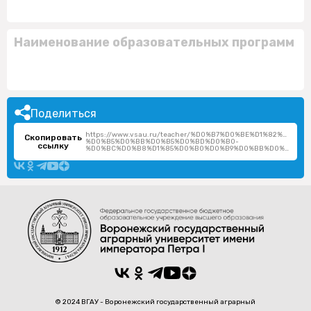
Наименование образовательных программ
Поделиться
https://www.vsau.ru/teacher/%D0%B7%D0%BE%D1%82%D0%B
Скопировать
%D0%B5%D0%BB%D0%B5%D0%BD%D0%B0-
ссылку
%D0%BC%D0%B8%D1%85%D0%B0%D0%B9%D0%BB%D0%BE%D0%B2%D0%BD%D0%B0/
© 2024 ВГАУ - Воронежский государственный аграрный