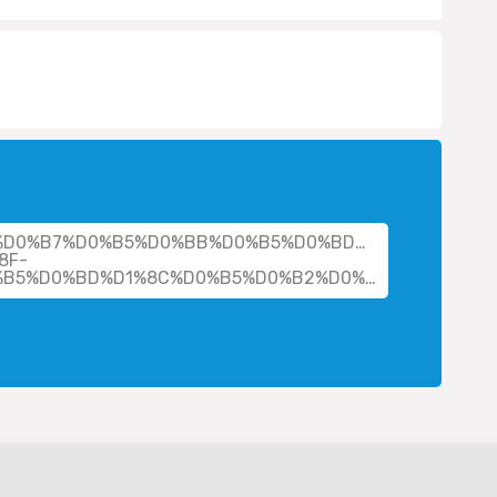
cher/%D0%B7%D0%B5%D0%BB%D0%B5%D0%BD%D0%B8%D0%B
8F-
%D0%B5%D0%B2%D0%B3%D0%B5%D0%BD%D1%8C%D0%B5%D0%B2%D0%BD%D0%B0/