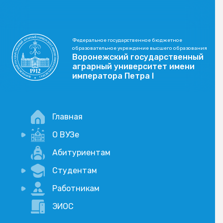
Федеральное государственное бюджетное
образовательное учреждение высшего образования
Воронежский государственный
аграрный университет имени
императора Петра I
Главная
О ВУЗе
Новости
Абитуриентам
История
Студентам
Учебный процесс
Научная деятельность
Портал дистанционого обучения
Работникам
Оплата услуг по QR-коду
Внимание, опрос!
ЭИОС
Академические отпуска
Вакансии
Социально-воспитательная работа