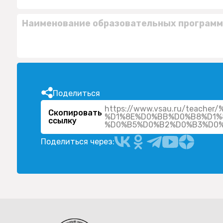
Наименование образовательных программ
Поделиться
https://www.vsau.ru/tea
Скопировать
%D1%8E%D0%BB%D0%B8%D1%
ссылку
Поделиться через: