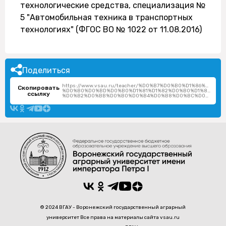
технологические средства, специализация №
5 "Автомобильная техника в транспортных
технологиях" (ФГОС ВО № 1022 от 11.08.2016)
Поделиться
https://www.vsau.ru/teacher/%D0%B7%D0%B0%D1%86%D0%
Скопировать
%D0%B0%D0%BD%D0%B0%D1%81%D1%82%D0%B0%D1%81%D0%
ссылку
%D0%B2%D0%BB%D0%B0%D0%B4%D0%B8%D0%BC%D0%B8%D1%80%D0%BE%D0%B2%D0%BD%D0%B0/
© 2024 ВГАУ - Воронежский государственный аграрный
университет Все права на материалы сайта vsau.ru