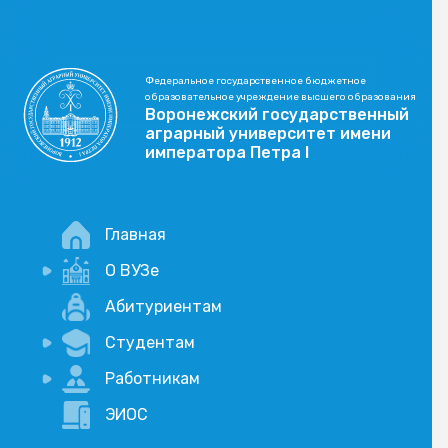
Федеральное государственное бюджетное
образовательное учреждение высшего образования
Воронежский государственный
аграрный университет имени
императора Петра I
Главная
О ВУЗе
Новости
Абитуриентам
История
Студентам
Учебный процесс
Научная деятельность
Портал дистанционого обучения
Работникам
Оплата услуг по QR-коду
Внимание, опрос!
ЭИОС
Академические отпуска
Вакансии
Социально-воспитательная работа