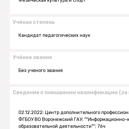
Физическая культура и спорт
Учёная степень
Кандидат педагогических наук
Учёное звание
Без ученого звания
Сведения о повышении квалификации (за 
02.12.2022; Центр дополнительного профессио
ФГБОУ ВО Воронежский ГАУ; ""Информационно-
образовательной деятельности""; 76ч