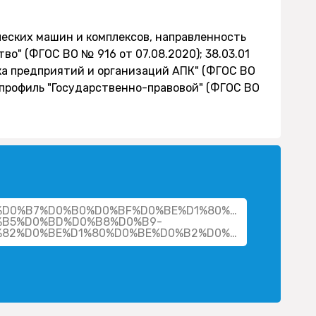
еских машин и комплексов, направленность
во" (ФГОС ВО № 916 от 07.08.2020); 38.03.01
ка предприятий и организаций АПК" (ФГОС ВО
, профиль "Государственно-правовой" (ФГОС ВО
cher/%D0%B7%D0%B0%D0%BF%D0%BE%D1%80%D0%BE%D0%B
%B5%D0%BD%D0%B8%D0%B9-
%D0%B2%D0%B8%D0%BA%D1%82%D0%BE%D1%80%D0%BE%D0%B2%D0%B8%D1%87/