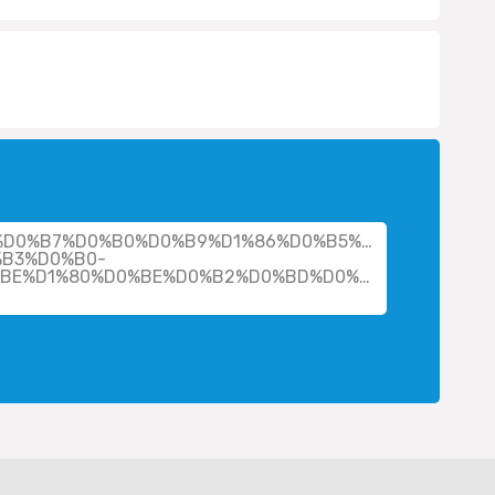
her/%D0%B7%D0%B0%D0%B9%D1%86%D0%B5%D0%B2%D0%B0
B3%D0%B0-
BE%D1%80%D0%BE%D0%B2%D0%BD%D0%B0-