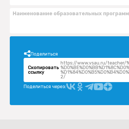
Наименование образовательных программ
Поделиться
https://www.vsau.ru/teac
Скопировать
%D0%BE%D0%BB%D1%8C%D0%
ссылку
%D1%84%D0%B5%D0%B4%D0%
2/
Поделиться через: