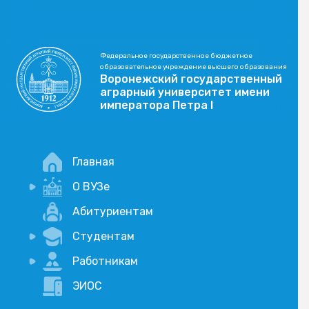
Федеральное государственное бюджетное
образовательное учреждение высшего образования
Воронежский государственный
аграрный университет имени
императора Петра I
Главная
О ВУЗе
Новости
Абитуриентам
История
Студентам
Учебный процесс
Научная деятельность
Портал дистанционого обучения
Работникам
Оплата услуг по QR-коду
Внимание, опрос!
ЭИОС
Академические отпуска
Вакансии
Социально-воспитательная работа