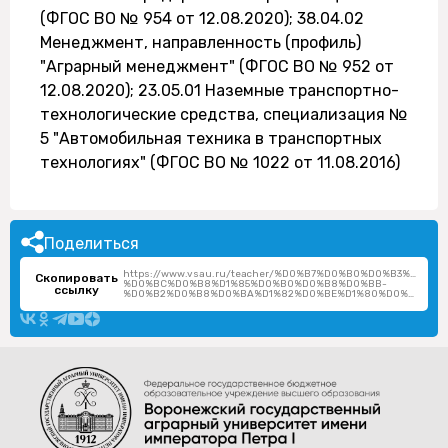
(ФГОС ВО № 954 от 12.08.2020); 38.04.02
Менеджмент, направленность (профиль)
"Аграрный менеджмент" (ФГОС ВО № 952 от
12.08.2020); 23.05.01 Наземные транспортно-
технологические средства, специализация №
5 "Автомобильная техника в транспортных
технологиях" (ФГОС ВО № 1022 от 11.08.2016)
Поделиться
https://www.vsau.ru/teacher/%D0%B7%D0%B0%D0%B3%D0
Скопировать
%D0%BC%D0%B8%D1%85%D0%B0%D0%B8%D0%BB-
ссылку
%D0%B2%D0%B8%D0%BA%D1%82%D0%BE%D1%80%D0%BE%D0%B2%D0%B8%D1%87/