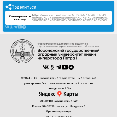
Поделиться
https://www.vsau.ru/teacher/%D0%B6%D1%83%D0%BA%D0%BE
Скопировать
%D0%B0%D0%BB%D0%B5%D0%BA%D1%81%D0%B0%D0%BD%D0
ссылку
%D0%BC%D0%B8%D1%85%D0%B0%D0%B9%D0%BB%D0%BE%D0%B2%D0%B8%D1%87/
© 2024 ВГАУ - Воронежский государственный аграрный
университет Все права на материалы сайта vsau.ru
принадлежат ВГАУ
ФГБОУ ВО Воронежский ГАУ
Россия, 394087, Воронеж, ул. Мичурина, 1
Приемная ректора
Тел: +7 (473) 253-86-51