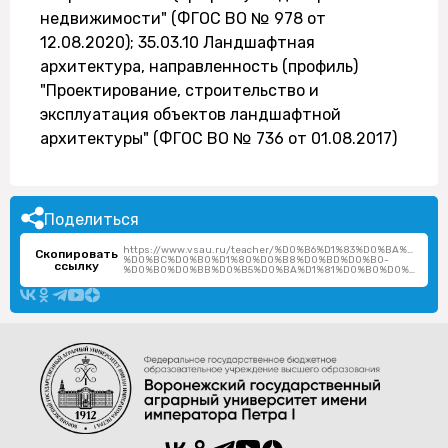
недвижимости" (ФГОС ВО № 978 от
12.08.2020); 35.03.10 Ландшафтная
архитектура, направленность (профиль)
"Проектирование, строительство и
эксплуатация объектов ландшафтной
архитектуры" (ФГОС ВО № 736 от 01.08.2017)
Поделиться
https://www.vsau.ru/teacher/%D0%B6%D1%83%D0%BA%D0%B
Скопировать
%D0%BC%D0%B0%D1%80%D0%B8%D0%BD%D0%B0-
ссылку
%D0%B0%D0%BB%D0%B5%D0%BA%D1%81%D0%B0%D0%BD%D0%B4%D1%80%D0%BE%D0%B2%D0%BD%D0%B0/