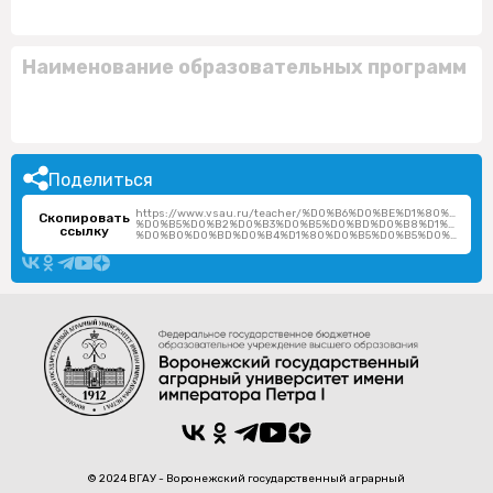
Наименование образовательных программ
Поделиться
https://www.vsau.ru/teacher/%D0%B6%D0%BE%D1%80%D0%B
Скопировать
%D0%B5%D0%B2%D0%B3%D0%B5%D0%BD%D0%B8%D1%8F-
ссылку
%D0%B0%D0%BD%D0%B4%D1%80%D0%B5%D0%B5%D0%B2%D0%BD%D0%B0/
© 2024 ВГАУ - Воронежский государственный аграрный