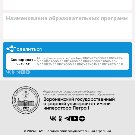
Наименование образовательных программ
Поделиться
https://www.vsau.ru/teacher/%D0%B6%D0%B8%D1%85%D0%
Скопировать
%D0%BC%D0%B0%D1%80%D0%B8%D0%BD%D0%B0-
ссылку
%D0%B2%D0%B0%D0%BB%D0%B5%D1%80%D1%8C%D0%B5%D0%B2%D0%BD%D0%B0/
© 2024 ВГАУ - Воронежский государственный аграрный