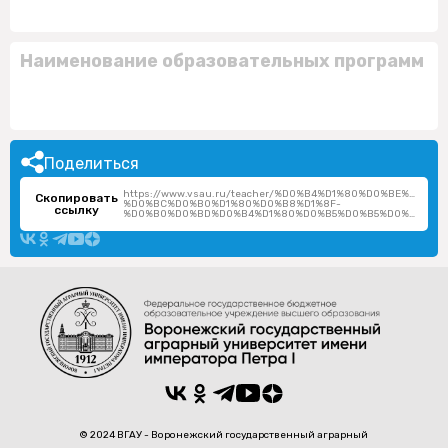
Наименование образовательных программ
Поделиться
https://www.vsau.ru/teacher/%D0%B4%D1%80%D0%BE%D0%
Скопировать
%D0%BC%D0%B0%D1%80%D0%B8%D1%8F-
ссылку
%D0%B0%D0%BD%D0%B4%D1%80%D0%B5%D0%B5%D0%B2%D0%BD%D0%B0/
© 2024 ВГАУ - Воронежский государственный аграрный