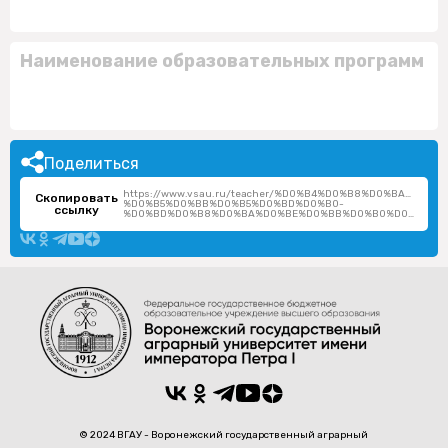
Наименование образовательных программ
Поделиться
https://www.vsau.ru/teacher/%D0%B4%D0%B8%D0%BA%D0
Скопировать
%D0%B5%D0%BB%D0%B5%D0%BD%D0%B0-
ссылку
%D0%BD%D0%B8%D0%BA%D0%BE%D0%BB%D0%B0%D0%B5%D0%B2%D0%BD%D0%B0/
© 2024 ВГАУ - Воронежский государственный аграрный