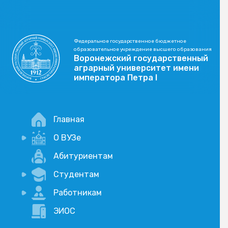
Федеральное государственное бюджетное
образовательное учреждение высшего образования
Воронежский государственный
аграрный университет имени
императора Петра I
Главная
О ВУЗе
Новости
Абитуриентам
История
Студентам
Учебный процесс
Научная деятельность
Портал дистанционого обучения
Работникам
Оплата услуг по QR-коду
Внимание, опрос!
ЭИОС
Академические отпуска
Вакансии
Социально-воспитательная работа