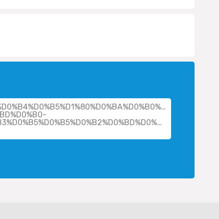
her/%D0%B4%D0%B5%D1%80%D0%BA%D0%B0%D1%87-
BD%D0%B0-
B3%D0%B5%D0%B5%D0%B2%D0%BD%D0%B0-