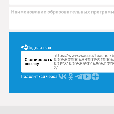
Наименование образовательных программ
Поделиться
https://www.vsau.ru/teac
Скопировать
%D0%B0%D0%BB%D1%91%D0%
ссылку
%D1%81%D0%B5%D1%80%D0%
2/
Поделиться через: