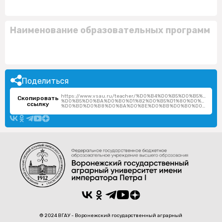
Наименование образовательных программ
Поделиться
https://www.vsau.ru/teacher/%D0%B4%D0%B5%D0%B5%D0%B
Скопировать
%D0%B5%D0%BA%D0%B0%D1%82%D0%B5%D1%80%D0%B8%D0
ссылку
%D0%BD%D0%B8%D0%BA%D0%BE%D0%BB%D0%B0%D0%B5%D0%B2%D0%BD%D0%B0/
© 2024 ВГАУ - Воронежский государственный аграрный