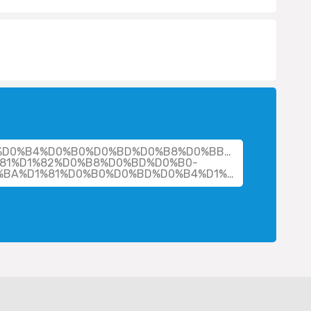
cher/%D0%B4%D0%B0%D0%BD%D0%B8%D0%BB%D0%BE%D0%
81%D1%82%D0%B8%D0%BD%D0%B0-
%D0%B0%D0%BB%D0%B5%D0%BA%D1%81%D0%B0%D0%BD%D0%B4%D1%80%D0%BE%D0%B2%D0%BD%D0%B0/