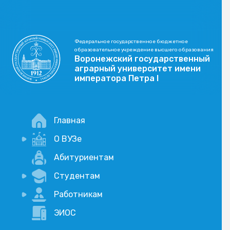
Федеральное государственное бюджетное
образовательное учреждение высшего образования
Воронежский государственный
аграрный университет имени
императора Петра I
Главная
О ВУЗе
Новости
Абитуриентам
История
Студентам
Учебный процесс
Научная деятельность
Портал дистанционого обучения
Работникам
Оплата услуг по QR-коду
Внимание, опрос!
ЭИОС
Академические отпуска
Вакансии
Социально-воспитательная работа