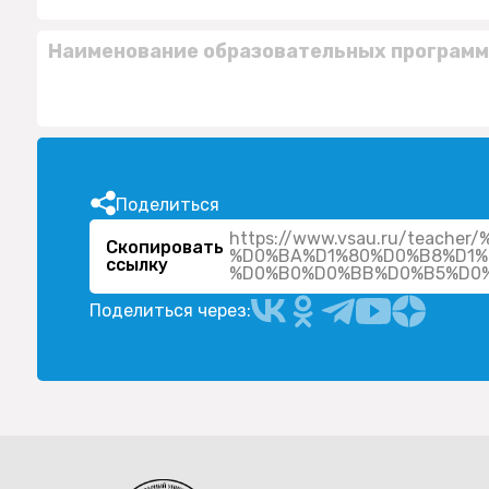
Наименование образовательных программ
Поделиться
https://www.vsau.ru/tea
Скопировать
%D0%BA%D1%80%D0%B8%D1%
ссылку
Поделиться через: