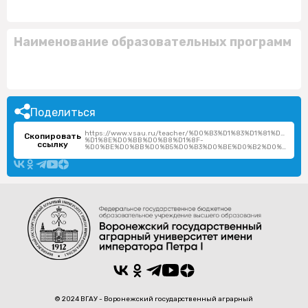
Наименование образовательных программ
Поделиться
https://www.vsau.ru/teacher/%D0%B3%D1%83%D1%81%D0%
Скопировать
%D1%8E%D0%BB%D0%B8%D1%8F-
ссылку
%D0%BE%D0%BB%D0%B5%D0%B3%D0%BE%D0%B2%D0%BD%D0%B0/
© 2024 ВГАУ - Воронежский государственный аграрный