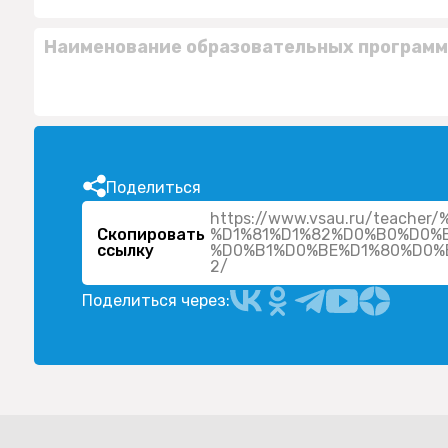
Наименование образовательных программ
Поделиться
https://www.vsau.ru/teac
Скопировать
%D1%81%D1%82%D0%B0%D0%
ссылку
%D0%B1%D0%BE%D1%80%D0%
2/
Поделиться через: