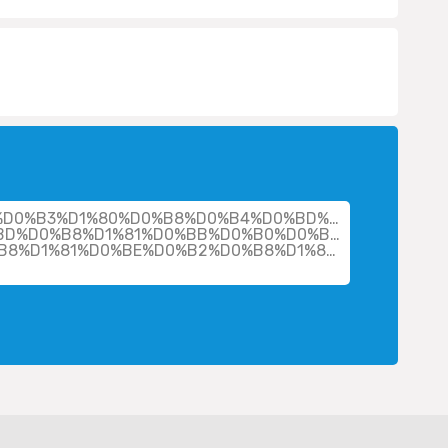
her/%D0%B3%D1%80%D0%B8%D0%B4%D0%BD%D0%B5%D0%B2
BD%D0%B8%D1%81%D0%BB%D0%B0%D0%B2-
B8%D1%81%D0%BE%D0%B2%D0%B8%D1%87-