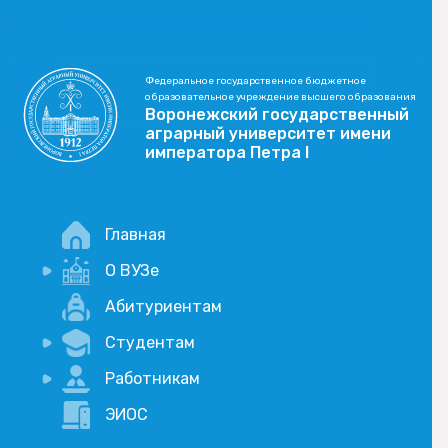
Федеральное государственное бюджетное
образовательное учреждение высшего образования
Воронежский государственный
аграрный университет имени
императора Петра I
Главная
О ВУЗе
Новости
Абитуриентам
История
Студентам
Учебный процесс
Научная деятельность
Портал дистанционого обучения
Работникам
Оплата услуг по QR-коду
Внимание, опрос!
ЭИОС
Академические отпуска
Вакансии
Социально-воспитательная работа