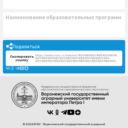
Наименование образовательных программ
Поделиться
https://www.vsau.ru/teacher/%D0%B3%D0%BE%D1%80%D1%
Скопировать
%D0%B8%D1%80%D0%B0%D0%B8%D0%B4%D0%B0-
ссылку
%D0%B8%D0%B2%D0%B0%D0%BD%D0%BE%D0%B2%D0%BD%D0%B0/
© 2024 ВГАУ - Воронежский государственный аграрный