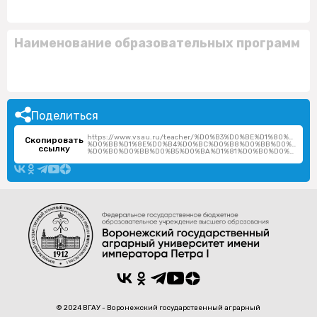
Наименование образовательных программ
Поделиться
https://www.vsau.ru/teacher/%D0%B3%D0%BE%D1%80%D0%B
Скопировать
%D0%BB%D1%8E%D0%B4%D0%BC%D0%B8%D0%BB%D0%B0-
ссылку
%D0%B0%D0%BB%D0%B5%D0%BA%D1%81%D0%B0%D0%BD%D0%B4%D1%80%D0%BE%D0%B2%D0%BD%D0%B0/
© 2024 ВГАУ - Воронежский государственный аграрный