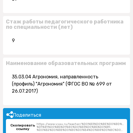
Стаж работы педагогического работника
по специальности (лет)
9
Наименование образовательных программ
35.03.04 Агрономия, направленность
(профиль) "Агрономия" (ФГОС ВО № 699 от
26.07.2017)
Поделиться
https://www.vsau.ru/teacher/%D0%B3%D0%BE%D0%BD%D1%
Скопировать
%D1%81%D0%B5%D1%80%D0%B3%D0%B5%D0%B9-
ссылку
%D0%B2%D0%BB%D0%B0%D0%B4%D0%B8%D0%BC%D0%B8%D1%80%D0%BE%D0%B2%D0%B8%D1%87/