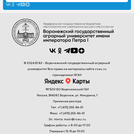
© 2024 ВГАУ - Воронежский государственный аграрный
университет Все права на материалы сайта vsau.ru
принадлежат ВГАУ
ФГБОУ ВО Воронежский ГАУ
Россия, 394087, Воронеж, ул. Мичурина, 1
Приемная ректора
Тел: +7 (473) 253-86-51
Факс: +7 (473) 253-86-51
Эл. почта: main@vsau.ru
График работы: с 8:00 до 17:00
Перерыв с 12:15 до 13:00