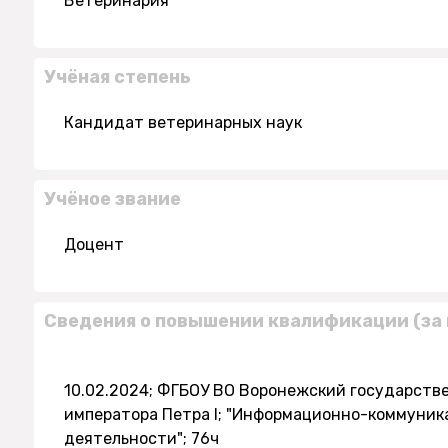
Ветеринария
Учёная степень
Кандидат ветеринарных наук
Учёное звание
Доцент
Сведения о повышении квалификации (за 
10.02.2024; ФГБОУ ВО Воронежский государств
императора Петра I; "Информационно-коммуник
деятельности"; 76ч