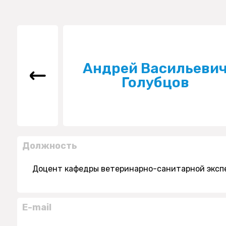
Андрей Васильеви
Голубцов
Должность
Доцент кафедры ветеринарно-санитарной экспе
E-mail