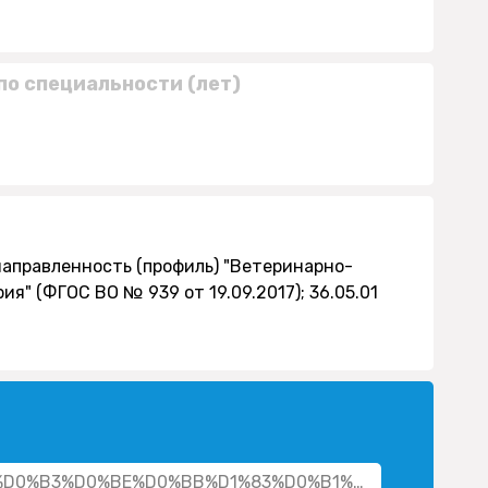
по специальности (лет)
направленность (профиль) "Ветеринарно-
я" (ФГОС ВО № 939 от 19.09.2017); 36.05.01
her/%D0%B3%D0%BE%D0%BB%D1%83%D0%B1%D1%86%D0%BE