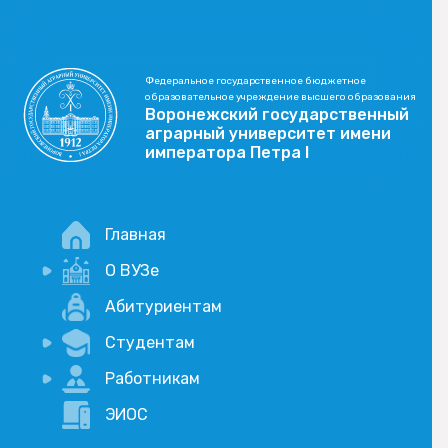
Федеральное государственное бюджетное
образовательное учреждение высшего образования
Воронежский государственный
аграрный университет имени
императора Петра I
Главная
О ВУЗе
Новости
Абитуриентам
История
Студентам
Учебный процесс
Научная деятельность
Портал дистанционого обучения
Работникам
Оплата услуг по QR-коду
Внимание, опрос!
ЭИОС
Академические отпуска
Вакансии
Социально-воспитательная работа