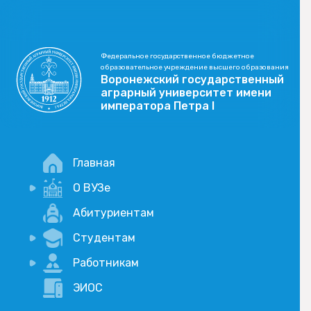
Федеральное государственное бюджетное
образовательное учреждение высшего образования
Воронежский государственный
аграрный университет имени
императора Петра I
Главная
О ВУЗе
Новости
Абитуриентам
История
Студентам
Учебный процесс
Научная деятельность
Портал дистанционого обучения
Работникам
Оплата услуг по QR-коду
Внимание, опрос!
ЭИОС
Академические отпуска
Вакансии
Социально-воспитательная работа