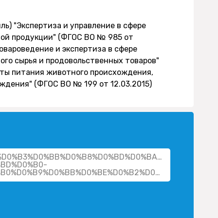
ль) "Экспертиза и управление в сфере
ой продукции" (ФГОС ВО № 985 от
Товароведение и экспертиза в сфере
ого сырья и продовольственных товаров"
укты питания животного происхождения,
дения" (ФГОС ВО № 199 от 12.03.2015)
cher/%D0%B3%D0%BB%D0%B8%D0%BD%D0%BA%D0%B8%D0%
BD%D0%B0-
%D0%BC%D0%B8%D1%85%D0%B0%D0%B9%D0%BB%D0%BE%D0%B2%D0%BD%D0%B0/