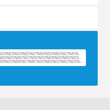
cher/%D0%B3%D0%B5%D1%80%D0%B0%D1%81%D0%B8%D0%
%B5%D0%BD%D1%82%D0%B8%D0%BD%D0%B0-
%D0%B2%D0%B0%D1%81%D0%B8%D0%BB%D1%8C%D0%B5%D0%B2%D0%BD%D0%B0/