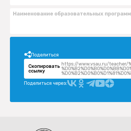
Наименование образовательных программ
Поделиться
https://www.vsau.ru/tea
Скопировать
%D0%B2%D0%B0%D0%BB%D0
ссылку
Поделиться через: