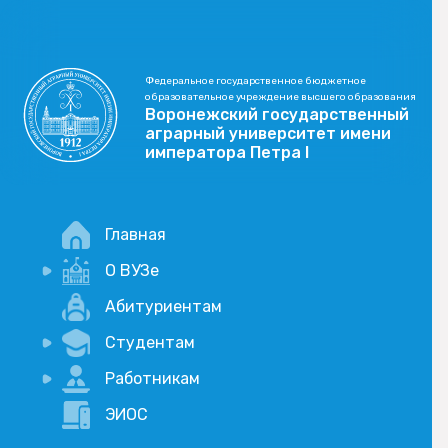
Федеральное государственное бюджетное
образовательное учреждение высшего образования
Воронежский государственный
аграрный университет имени
императора Петра I
Главная
О ВУЗе
Новости
Абитуриентам
История
Студентам
Учебный процесс
Научная деятельность
Портал дистанционого обучения
Работникам
Оплата услуг по QR-коду
Внимание, опрос!
ЭИОС
Академические отпуска
Вакансии
Социально-воспитательная работа