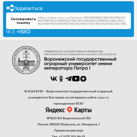
Поделиться
https://www.vsau.ru/teacher/%D0%B3%D0%B0%D1%80%D1%8
Скопировать
%D0%B2%D0%BB%D0%B0%D0%B4%D0%B8%D0%BC%D0%B8%D1
ссылку
%D0%BF%D0%B5%D1%82%D1%80%D0%BE%D0%B2%D0%B8%D1%87/
© 2024 ВГАУ - Воронежский государственный аграрный
университет Все права на материалы сайта vsau.ru
принадлежат ВГАУ
ФГБОУ ВО Воронежский ГАУ
Россия, 394087, Воронеж, ул. Мичурина, 1
Приемная ректора
Тел: +7 (473) 253-86-51