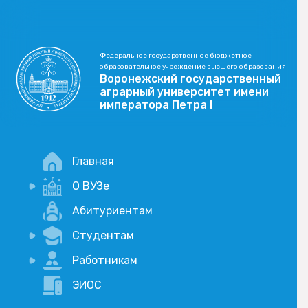
Федеральное государственное бюджетное
образовательное учреждение высшего образования
Воронежский государственный
аграрный университет имени
императора Петра I
Главная
О ВУЗе
Новости
Абитуриентам
История
Студентам
Учебный процесс
Научная деятельность
Портал дистанционого обучения
Работникам
Оплата услуг по QR-коду
Внимание, опрос!
ЭИОС
Академические отпуска
Вакансии
Социально-воспитательная работа