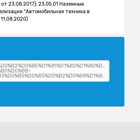
т 23.08.2017); 23.05.01 Наземные
ализация "Автомобильная техника в
11.08.2020)
her/%D0%B2%D0%BE%D1%81%D1%82%D1%80%D0%B8%D0%B
%B5%D0%BB-
%D1%81%D0%B5%D1%80%D0%B3%D0%B5%D0%B5%D0%B2%D0%B8%D1%87/