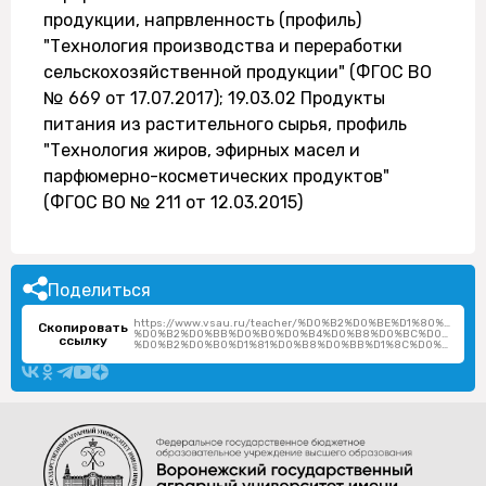
продукции, напрвленность (профиль)
"Технология производства и переработки
сельскохозяйственной продукции" (ФГОС ВО
№ 669 от 17.07.2017); 19.03.02 Продукты
питания из растительного сырья, профиль
"Технология жиров, эфирных масел и
парфюмерно-косметических продуктов"
(ФГОС ВО № 211 от 12.03.2015)
Поделиться
https://www.vsau.ru/teacher/%D0%B2%D0%BE%D1%80%D0%
Скопировать
%D0%B2%D0%BB%D0%B0%D0%B4%D0%B8%D0%BC%D0%B8%D1
ссылку
%D0%B2%D0%B0%D1%81%D0%B8%D0%BB%D1%8C%D0%B5%D0%B2%D0%B8%D1%87/