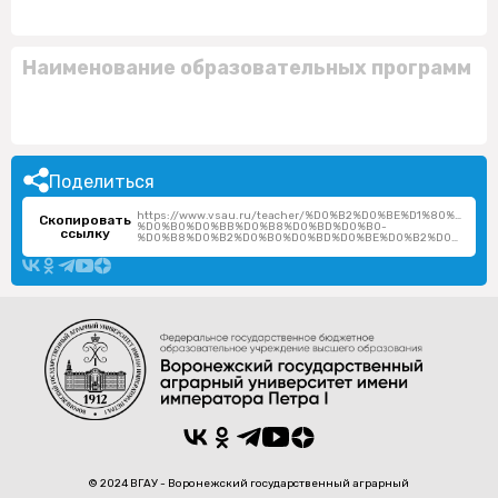
Наименование образовательных программ
Поделиться
https://www.vsau.ru/teacher/%D0%B2%D0%BE%D1%80%D0%
Скопировать
%D0%B0%D0%BB%D0%B8%D0%BD%D0%B0-
ссылку
%D0%B8%D0%B2%D0%B0%D0%BD%D0%BE%D0%B2%D0%BD%D0%B0/
© 2024 ВГАУ - Воронежский государственный аграрный