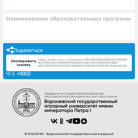
Наименование образовательных программ
Поделиться
https://www.vsau.ru/teacher/%D0%B2%D0%BE%D0%BB%D1%
Скопировать
%D0%BC%D0%B8%D1%85%D0%B0%D0%B8%D0%BB-
ссылку
%D0%B2%D0%B0%D0%BB%D0%B5%D0%BD%D1%82%D0%B8%D0%BD%D0%BE%D0%B2%D0%B8%D1%87/
© 2024 ВГАУ - Воронежский государственный аграрный