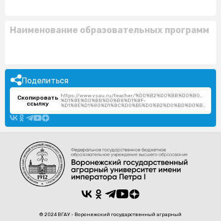
Наименование образовательных программ
Поделиться
https://www.vsau.ru/teacher/%D0%B2%D0%BB%D0%B0%D
Скопировать
%D1%8E%D0%BB%D0%B8%D1%8F-
ссылку
%D1%8E%D1%80%D1%8C%D0%B5%D0%B2%D0%BD%D0%B0/
© 2024 ВГАУ - Воронежский государственный аграрный