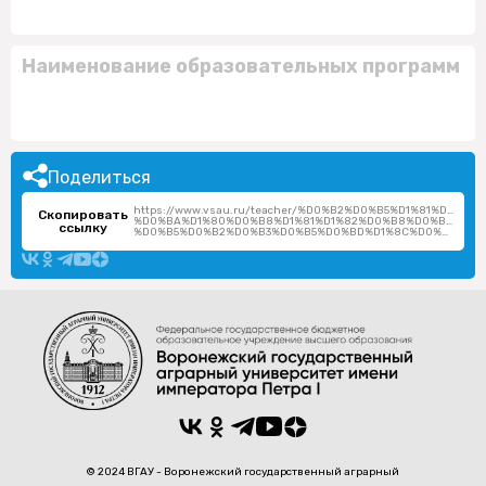
Наименование образовательных программ
Поделиться
https://www.vsau.ru/teacher/%D0%B2%D0%B5%D1%81%D1%
Скопировать
%D0%BA%D1%80%D0%B8%D1%81%D1%82%D0%B8%D0%BD%D0%
ссылку
%D0%B5%D0%B2%D0%B3%D0%B5%D0%BD%D1%8C%D0%B5%D0%B2%D0%BD%D0%B0/
© 2024 ВГАУ - Воронежский государственный аграрный