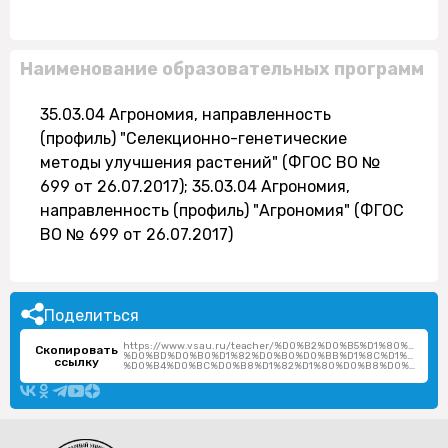
Наименование образовательных программ
35.03.04 Агрономия, направленность
(профиль) "Селекционно-генетические
методы улучшения растений" (ФГОС ВО №
699 от 26.07.2017); 35.03.04 Агрономия,
направленность (профиль) "Агрономия" (ФГОС
ВО № 699 от 26.07.2017)
Поделиться
https://www.vsau.ru/teacher/%D0%B2%D0%B5%D1%80%D0
Скопировать
%D0%BD%D0%B0%D1%82%D0%B0%D0%BB%D1%8C%D1%8F-
ссылку
%D0%B4%D0%BC%D0%B8%D1%82%D1%80%D0%B8%D0%B5%D0%B2%D0%BD%D0%B0/