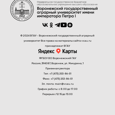
© 2024 ВГАУ - Воронежский государственный аграрный
университет Все права на материалы сайта vsau.ru
принадлежат ВГАУ
ФГБОУ ВО Воронежский ГАУ
Россия, 394087, Воронеж, ул. Мичурина, 1
Приемная ректора
Тел: +7 (473) 253-86-51
Факс: +7 (473) 253-86-51
Эл. почта: main@vsau.ru
График работы: с 8:00 до 17:00
Перерыв с 12:15 до 13:00