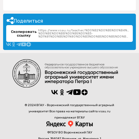
Поделиться
https://www.vsau.ru/teacher/%D0%B2%D0%B5%D0%B4%D1
Скопировать
%D0%BE%D0%BB%D0%B5%D0%B3-
ссылку
%D1%81%D0%B5%D1%80%D0%B3%D0%B5%D0%B5%D0%B2%D0%B8%D1%87/
© 2024 ВГАУ - Воронежский государственный аграрный
университет Все права на материалы сайта vsau.ru
принадлежат ВГАУ
ФГБОУ ВО Воронежский ГАУ
Россия, 394087, Воронеж, ул. Мичурина, 1