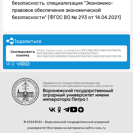
безопасность, специализация "Экономико-
правовое обеспечение экономической
безопасности" (ФГОС ВО № 293 от 14.04.2021)
Поделиться
https://www.vsau.ru/teacher/%D0%B2%D0%B0%D1%81%D0%
Скопировать
%D0%B1%D0%BE%D1%80%D0%B8%D1%81-
ссылку
%D0%B2%D0%B8%D0%BA%D1%82%D0%BE%D1%80%D0%BE%D0%B2%D0%B8%D1%87/
© 2024 ВГАУ - Воронежский государственный аграрный
университет Все права на материалы сайта vsau.ru